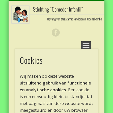
NIEUWS EN ACTIES
OVER BOLIVIA
STEUN ONS
STICHTING
CONTACT
FOTO’S
HOME
Comedor
Infantil
Cookies
Wij maken op deze website
uitsluitend gebruik van functionele
en analytische cookies
. Een cookie
is een eenvoudig klein bestandje dat
met pagina’s van deze website wordt
meegestuurd en door uw browser